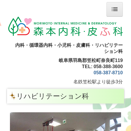
ホーム
診療のご案内
内科・循環器内科・小児科・皮膚科・リハビリテー
内科・小児科
ション科
岐阜県羽島郡笠松町奈良町119
皮膚科
TEL: 058-388-
3600
058-387-8710
リハビリテーション科
名鉄笠松駅
より徒歩3分
メソナJ
リハビリテーション科
掲示事項
医師の紹介
交通案内